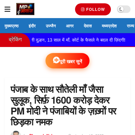
FOLLOW
मुख्यप्रष्ठ
इंदौर
उज्जैन
आगर
देवास
मध्यप्रदेश
राज्य
ब्रेकिंग
्ची बनी दुल्हन, 13 साल में माँ. कोर्ट के फैसले ने बदल दी ज़िंदगी!
नेमा
पूरी खबर सुनें
पंजाब के साथ सौतेली माँ जैसा
सुलूक, सिर्फ़ 1600 करोड़ देकर
PM मोदी ने पंजाबियों के ज़ख़्मों पर
छिड़का नमक