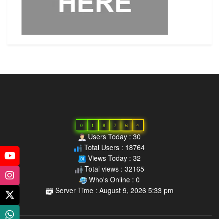
0
1
8
7
6
4
Users Today : 30
Total Users : 18764
Views Today : 32
Total views : 32165
Who's Online : 0
Server Time : August 9, 2026 5:33 pm