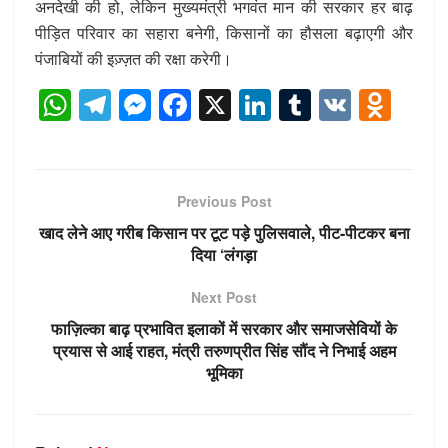
अनदेखी की हो, लेकिन मुख्यमंत्री भगवंत मान की सरकार हर बाढ़
पीड़ित परिवार का सहारा बनेगी, किसानों का हौसला बढ़ाएगी और
पंजाबियों की इज़्ज़त की रक्षा करेगी।
W
T
M
F
X
Li
T
V
O
h
el
e
a
n
u
K
d
at
e
ss
c
k
m
n
s
gr
e
e
e
bl
o
Previous Post
A
a
n
b
dI
r
kl
खाद लेने आए गरीब किसान पर टूट पड़े पुलिसवाले, पीट-पीटकर बना
p
m
g
o
n
a
दिया ‘लंगड़ा
p
er
o
ss
Next Post
k
ni
फाज़िल्का बाढ़ प्रभावित इलाकों में सरकार और समाजसेवियों के
ki
प्रयास से आई राहत, मंत्री तरुणप्रीत सिंह सौंद ने निभाई अहम
भूमिका