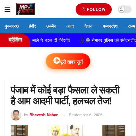
FOLLOW
मुख्यप्रष्ठ
इंदौर
उज्जैन
आगर
देवास
मध्यप्रदेश
राज्य
ब्रेकिंग
ोर्ट के फैसले ने बदल दी ज़िंदगी!
नेमावर पुलिस की संवेदनशील पहल, अज
पूरी खबर सुनें
पंजाब में कोई बड़ा फैसला ले सकती
है आम आदमी पार्टी, हलचल तेज!
by
Bhavesh Nahar
September 6, 2025