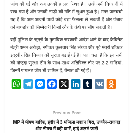
जांच की गई और अब उनकी हालत स्थिर है। उन्हें अभी निगरानी में
रखा गया है और उनकी नाड़ी की गति में सुधार हुआ है। मगर जनचर्चा
यह है कि आम आदमी पार्टी कोई बड़ा फैसला ले सकती है और पंजाब
की बागडोर की जिम्मेदारी किसी और के कंधे पर सौंप सकती है।
वहीं पुलिस के सूत्रों के मुताबिक सरकारी आदेश आने के बाद कैबिनेट
मंत्री अमन अरोड़ा, स्पीकर कुलतार सिंह संघवा और पूर्व मंत्री डॉक्टर
इंद्रवीर सिंह निज्जर की सुरक्षा बढ़ाई गई है। पता चला है कि इन सभी
की मौजूदा सुरक्षा टीम के साथ-साथ अतिरिक्त तौर पर 2-2 गाड़ियां,
जिनमें पायलट जीप भी शामिल हैं, तैनात की गई हैं।
W
T
M
F
X
Li
T
V
O
h
el
e
a
n
u
K
d
at
e
ss
c
k
m
n
s
gr
e
e
e
bl
o
Previous Post
A
a
n
b
dI
r
kl
MP में भीषण बारिश, इंदौर में 3 मंजिला मकान गिरा, उज्जैन-राजगढ़
p
m
g
o
n
a
और नीमच में बही कारें, हाई अलर्ट जारी