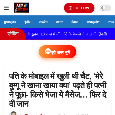
FOLLOW
मुख्यप्रष्ठ
इंदौर
उज्जैन
आगर
देवास
मध्यप्रदेश
राज्य
ब्रेकिंग
च्ची बनी दुल्हन, 13 साल में माँ. कोर्ट के फैसले ने बदल दी ज़िंदगी!
नेम
पूरी खबर सुनें
पति के मोबाइल में खुली थी चैट, ‘मेरे
बुग्गू ने खाना खाया क्या’ पढ़ते ही पत्नी
ने पूछा- किसे भेजा ये मैसेज… फिर दे
दी जान