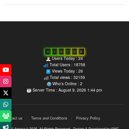
0
1
8
7
5
8
Users Today : 24
Total Users : 18758
Views Today : 26
Total views : 32159
Who's Online : 2
Server Time : August 9, 2026 1:44 pm
Contact us
Terms and Conditions
Privacy Policy
MP Ki Awaaz © 2025,
All Rights Reserved
- Design & Developed by
SMC