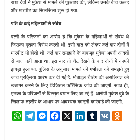
राधा देवी ने मुकेश से मामले की पूछताछ की, लेकिन उनके बीच कलह
और मारपीट का सिलसिला शुरू हो गया.
पति के कई महिलाओं से संबंध
पत्नी के परिजनों का आरोप है कि मुकेश के महिलाओं से संबंध थे
जिसका मृतका विरोध करती थी. इसी बात को लेकर कई बार दोनों में
मारपीट भी होती थी. कई बार समझाने के बावजूद मुकेश अपनी आदतों
से बाज नहीं आता था. इस बार तो चैट देखने के बाद दोनों में काफी
झगड़ा हुआ था. पुलिस के अनुसार, मामले की गंभीरता को समझते हुए
जांच प्रक्रिया आरंभ कर दी गई है. मोबाइल चैटिंग की असलियत को
उजागर करने के लिए डिजिटल फॉरेंसिक जांच की जाएगी. साथ ही,
मृतका के परिजनों से विस्तृत बयान लिए जा रहे हैं. आरोपी मुकेश दुबे के
खिलाफ तहरीर के आधार पर आवश्यक कानूनी कार्रवाई की जाएगी.
W
T
M
F
X
Li
T
V
O
h
el
e
a
n
u
K
d
at
e
ss
c
k
m
n