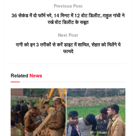
s
gr
e
e
e
bl
o
Previous Post
A
a
n
b
dI
r
kl
36 सेकंड में दो फॉर्म भरे, 14 मिनट में 12 वोट डिलीट..राहुल गांधी ने
p
m
g
o
n
a
रखे वोट डिलीट के सबूत
p
er
o
ss
Next Post
k
ni
रागी को इन 3 तरीकों से करें डाइट में शामिल, सेहत को मिलेंगे ये
ki
फायदे
Related
News