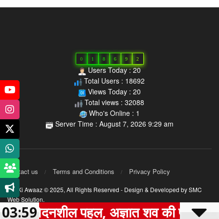
0
1
8
6
9
2
Users Today : 20
Total Users : 18692
Views Today : 20
Total views : 32088
Who's Online : 1
Server Time : August 7, 2026 9:29 am
Contact us
Terms and Conditions
Privacy Policy
MP Ki Awaaz © 2025,
All Rights Reserved
- Design & Developed by
SMC
Web Solution
.
ेदनशील पहल, अज्ञात शव की पहचान कर परिजनों
03:59