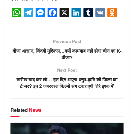
W
T
M
F
X
Li
T
V
O
h
el
e
a
n
u
K
d
at
e
ss
c
k
m
n
s
gr
e
e
e
bl
o
Previous Post
A
a
n
b
dI
r
kl
वीजा आसान, जिंदगी मुश्किल…क्यों कामयाब नहीं होगा चीन का K-
p
m
g
o
n
a
वीजा?
p
er
o
ss
Next Post
k
ni
तारीख याद कर लो… इस दिन आएगा धनुष-कृति की फिल्म का
ki
टीजर? इन 2 जबरदस्त फिल्मों संग टकराएगी ‘तेरे इश्क में’
Related
News