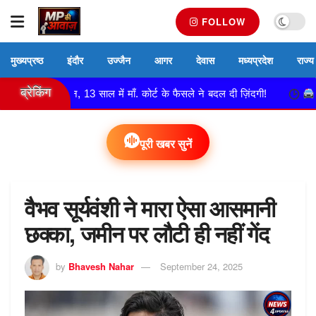
FOLLOW
मुख्यप्रष्ठ
इंदौर
उज्जैन
आगर
देवास
मध्यप्रदेश
राज्य
ब्रेकिंग
दुल्हन, 13 साल में माँ. कोर्ट के फैसले ने बदल दी ज़िंदगी!
नेमावर पुलि
पूरी खबर सुनें
वैभव सूर्यवंशी ने मारा ऐसा आसमानी
छक्का, जमीन पर लौटी ही नहीं गेंद
by
Bhavesh Nahar
September 24, 2025