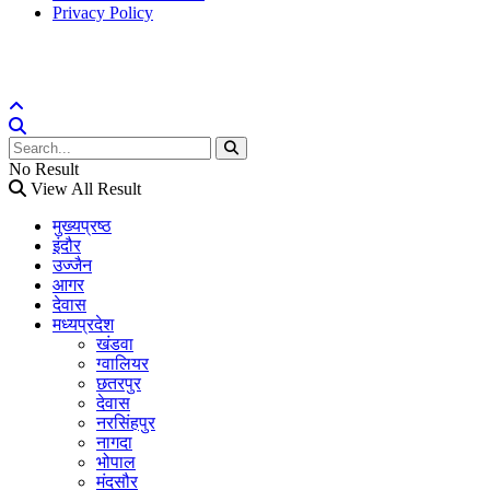
Privacy Policy
MP Ki Awaaz © 2025,
All Rights Reserved
- Design & Developed
by
SMC Web Solution
.
No Result
View All Result
मुख्यप्रष्ठ
इंदौर
उज्जैन
आगर
देवास
मध्यप्रदेश
खंडवा
ग्वालियर
छतरपुर
देवास
नरसिंहपुर
नागदा
भोपाल
मंदसौर