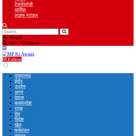
टेक्नोलॉजी
धार्मिक
लाइफ स्टाइल
No Result
View All Result
Follow
मुख्यप्रष्ठ
इंदौर
उज्जैन
आगर
देवास
मध्यप्रदेश
राज्य
देश
विदेश
खेल
मनोरंजन
व्यापार