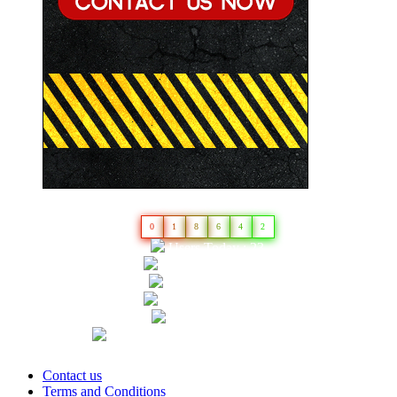
0
1
8
6
4
2
Users Today : 23
Total Users : 18642
Views Today : 23
Total views : 32030
Who's Online : 1
Server Time : August 6, 2026 5:49 am
Contact us
Terms and Conditions