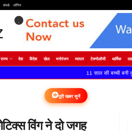
संपर्क
लॉगिन
राज्य
देश
विदेश
खेल
मनोरंजन
व्यापार
टेक्नोलॉजी
धार्मिक
ला
11 साल की बच्ची बनी दुल्हन, 13 साल में 
पूरी खबर सुनें
कोटिक्स विंग ने दो जगह