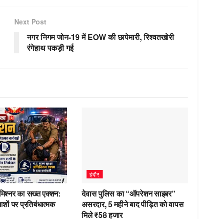
n
o
Next Post
kl
नगर निगम जोन-19 में EOW की छापेमारी, रिश्वतखोरी
a
रंगेहाथ पकड़ी गई
ss
ni
ki
इंदौर
मिश्नर का सख्त एक्शन:
देवास पुलिस का “ऑपरेशन साइबर”
शों पर प्रतिबंधात्मक
असरदार, 5 महीने बाद पीड़ित को वापस
मिले ₹58 हजार