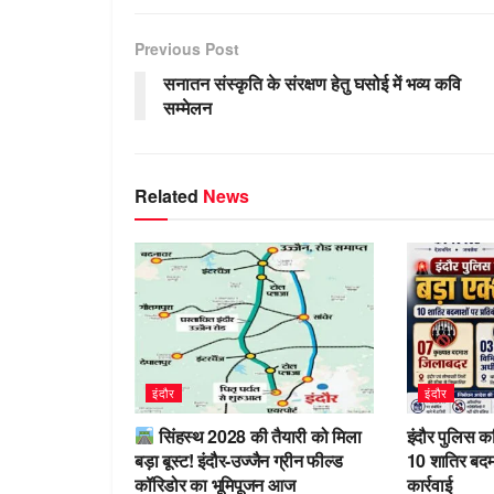
at
e
ss
c
k
m
s
gr
e
e
e
bl
Previous Post
A
a
n
b
dI
r
सनातन संस्कृति के संरक्षण हेतु घसोई में भव्य कवि
p
m
g
o
n
सम्मेलन
p
er
o
k
Related
News
इंदौर
इंदौर
सिंहस्थ 2028 की तैयारी को मिला
इंदौर पुलिस क
बड़ा बूस्ट! इंदौर-उज्जैन ग्रीन फील्ड
10 शातिर बदमा
कॉरिडोर का भूमिपूजन आज
कार्रवाई