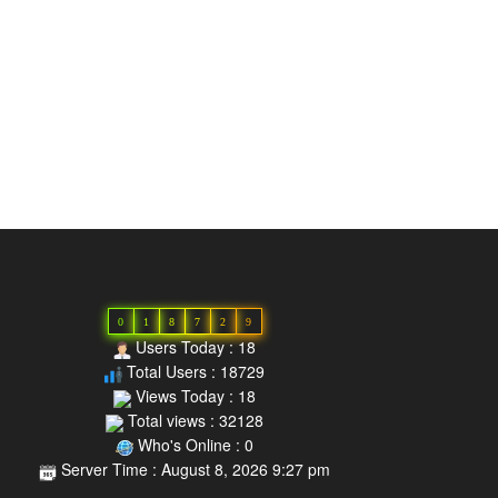
0
1
8
7
2
9
Users Today : 18
Total Users : 18729
Views Today : 18
Total views : 32128
Who's Online : 0
Server Time : August 8, 2026 9:27 pm