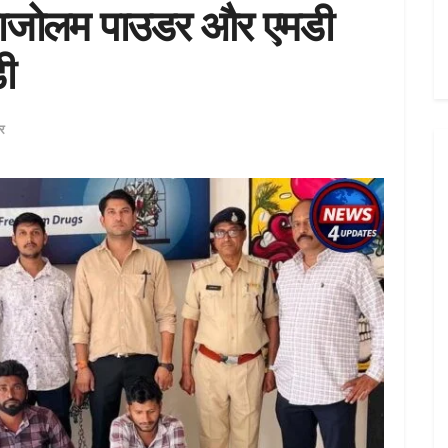
राजोलम पाउडर और एमडी
ी
ौर