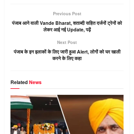
at
e
ss
c
k
m
n
s
gr
e
e
e
bl
o
Previous Post
A
a
n
b
dI
r
kl
पंजाब आने वाली Vande Bharat, शताब्दी सहित दर्जनों ट्रेनों को
p
m
g
o
n
a
लेकर आई नई Update, पढ़ें
p
er
o
ss
Next Post
k
ni
पंजाब के इन इलाकों के लिए जारी हुआ Alert, लोगों को घर खाली
ki
करने के लिए कहा
Related
News