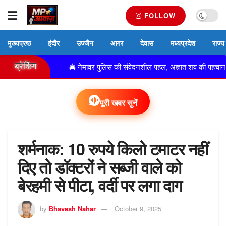
FOLLOW
मुख्यप्रष्ठ
इंदौर
उज्जैन
आगर
देवास
मध्यप्रदेश
राज्य
ब्रेकिंग
़िंदगी!
🚔 नेमावर पुलिस की संवेदनशील पहल, अज्ञात शव की पहचान कर परिजन
पूरी खबर सुनें
शर्मनाक: 10 रुपये किलो टमाटर नहीं
दिए तो डॉक्टरों ने सब्जी वाले को
बेरहमी से पीटा, वर्दी पर लगा दाग
by
Bhavesh Nahar
October 9, 2025