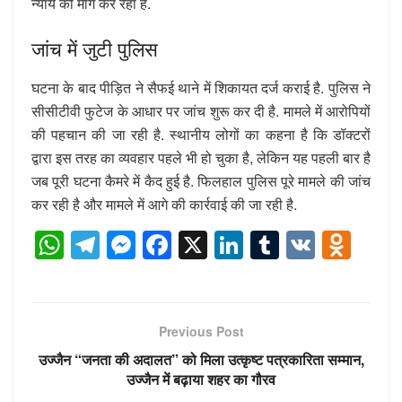
न्याय की मांग कर रहा है.
जांच में जुटी पुलिस
घटना के बाद पीड़ित ने सैफई थाने में शिकायत दर्ज कराई है. पुलिस ने
सीसीटीवी फुटेज के आधार पर जांच शुरू कर दी है. मामले में आरोपियों
की पहचान की जा रही है. स्थानीय लोगों का कहना है कि डॉक्टरों
द्वारा इस तरह का व्यवहार पहले भी हो चुका है, लेकिन यह पहली बार है
जब पूरी घटना कैमरे में कैद हुई है. फिलहाल पुलिस पूरे मामले की जांच
कर रही है और मामले में आगे की कार्रवाई की जा रही है.
W
T
M
F
X
Li
T
V
O
h
el
e
a
n
u
K
d
at
e
ss
c
k
m
n
s
gr
e
e
e
bl
o
Previous Post
A
a
n
b
dI
r
kl
उज्जैन “जनता की अदालत” को मिला उत्कृष्ट पत्रकारिता सम्मान,
p
m
g
o
n
a
उज्जैन में बढ़ाया शहर का गौरव