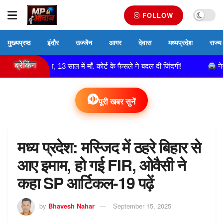
FOLLOW
मुख्यप्रष्ठ
इंदौर
उज्जैन
आगर
देवास
मध्यप्रदेश
राज्य
ब्रेकिंग
ची बनी दुल्हन, 13 साल में माँ. कोर्ट के फैसले ने बदल दी ज़िंदगी!
नेमावर 
पूरी खबर सुनें
मध्य प्रदेश: मस्जिद में ठहरे बिहार से
आए इमाम, हो गई FIR, ओवैसी ने
कहा SP आर्टिकल-19 पढ़ें
by
Bhavesh Nahar
September 15, 2025