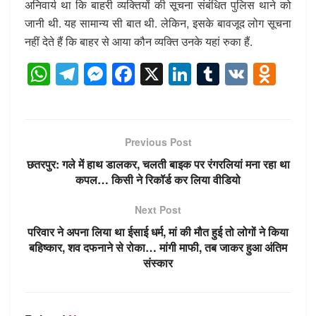
अनिवार्य था कि बाहरी व्यक्तियों की सूचना संबंधित पुलिस थाने को
जानी थी. यह सामान्य सी बात थी. लेकिन, इसके बावजूद लोग सूचना
नहीं देते हैं कि बाहर से आया कौन व्यक्ति उनके यहां रुका हैं.
W
T
M
F
X
Li
T
V
O
h
el
e
a
n
u
K
d
at
e
ss
c
k
m
n
s
gr
e
e
e
bl
o
Previous Post
A
a
n
b
dI
r
kl
छतरपुर: गले में हाथ डालकर, चलती बाइक पर रंगरलियां मना रहा था
p
m
g
o
n
a
कपल… किसी ने रिकॉर्ड कर लिया वीडियो
p
er
o
ss
Next Post
k
ni
परिवार ने अपना लिया था ईसाई धर्म, मां की मौत हुई तो लोगों ने किया
ki
बहिष्कार, शव दफनाने से रोका… मांगी माफी, तब जाकर हुआ अंतिम
संस्कार