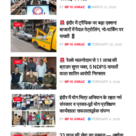
BY
MP KI AWAAZ
MARCH 10, 2026
इंदौर में ट्रैफिक पर बड़ा एक्शन!
इंदौर
बाजारों में पैदल पेट्रोलिंग, नो-पार्किंग पर
सख्ती
BY
MP KI AWAAZ
FEBRUARY 25, 2026
रेलवे मालगोदाम से 11 लाख की
इंदौर
ब्राउन शुगर जब्त, 5 NDPS मामलों
वाला शातिर आरोपी गिरफ्तार
BY
MP KI AWAAZ
FEBRUARY 8, 2026
इंदौर में योग मित्र अभियान के तहत गर्भ
इंदौर
संस्कार व प्रसव-पूर्व योग प्रशिक्षण
कार्यशाला सफलतापूर्वक संपन्न
BY
MP KI AWAAZ
FEBRUARY 6, 2026
33 साल की सेवा का सम्मान — अशोक