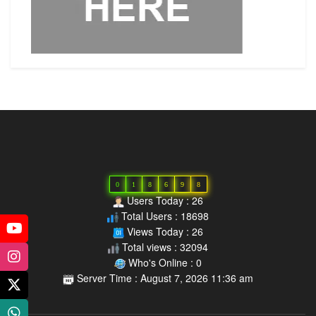
0
1
8
6
9
8
Users Today : 26
Total Users : 18698
Views Today : 26
Total views : 32094
Who's Online : 0
Server Time : August 7, 2026 11:36 am