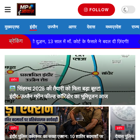
FOLLOW
मुख्यप्रष्ठ
इंदौर
उज्जैन
आगर
देवास
मध्यप्रदेश
राज्य
ब्रेकिंग
 की बच्ची बनी दुल्हन, 13 साल में माँ. कोर्ट के फैसले ने बदल दी ज़िंदगी!
इंदौर
सिंहस्थ 2028 की तैयारी को मिला बड़ा बूस्ट!
इंदौर-उज्जैन ग्रीन फील्ड कॉरिडोर का भूमिपूजन आज
इंदौर
इंदौर
इंदौर पुलिस कमिश्नर का सख्त एक्शन: 10 शातिर बदमाशों पर
देवास पुलिस क