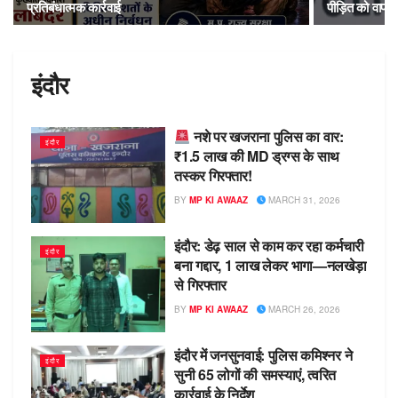
प्रतिबंधात्मक कार्रवाई
पीड़ित को वापस
इंदौर
नशे पर खजराना पुलिस का वार:
इंदौर
₹1.5 लाख की MD ड्रग्स के साथ
तस्कर गिरफ्तार!
BY
MP KI AWAAZ
MARCH 31, 2026
इंदौर: डेढ़ साल से काम कर रहा कर्मचारी
इंदौर
बना गद्दार, 1 लाख लेकर भागा—नलखेड़ा
से गिरफ्तार
BY
MP KI AWAAZ
MARCH 26, 2026
इंदौर में जनसुनवाई: पुलिस कमिश्नर ने
इंदौर
सुनी 65 लोगों की समस्याएं, त्वरित
कार्रवाई के निर्देश