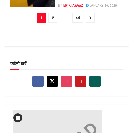
BY
MP KI AWAAZ
JANUARY 26, 2026
1
2
…
44
फॉलो करें