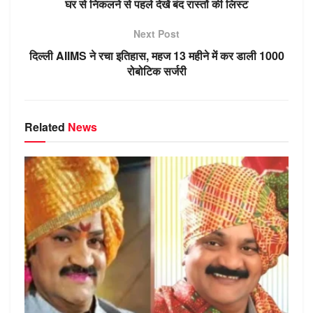
p
m
g
o
n
a
घर से निकलने से पहले देखें बंद रास्तों की लिस्ट
p
er
o
ss
Next Post
k
ni
दिल्ली AIIMS ने रचा इतिहास, महज 13 महीने में कर डाली 1000
ki
रोबोटिक सर्जरी
Related
News