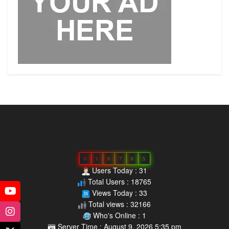
0
1
8
7
6
5
Users Today : 31
Total Users : 18765
Views Today : 33
Total views : 32166
Who's Online : 1
Server Time : August 9, 2026 5:35 pm