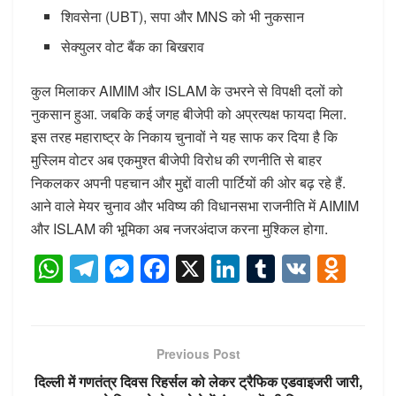
शिवसेना (UBT), सपा और MNS को भी नुकसान
सेक्युलर वोट बैंक का बिखराव
कुल मिलाकर AIMIM और ISLAM के उभरने से विपक्षी दलों को
नुकसान हुआ. जबकि कई जगह बीजेपी को अप्रत्यक्ष फायदा मिला.
इस तरह महाराष्ट्र के निकाय चुनावों ने यह साफ कर दिया है कि
मुस्लिम वोटर अब एकमुश्त बीजेपी विरोध की रणनीति से बाहर
निकलकर अपनी पहचान और मुद्दों वाली पार्टियों की ओर बढ़ रहे हैं.
आने वाले मेयर चुनाव और भविष्य की विधानसभा राजनीति में AIMIM
और ISLAM की भूमिका अब नजरअंदाज करना मुश्किल होगा.
W
T
M
F
X
Li
T
V
O
h
el
e
a
n
u
K
d
at
e
ss
c
k
m
n
s
gr
e
e
e
bl
o
Previous Post
A
a
n
b
dI
r
kl
दिल्ली में गणतंत्र दिवस रिहर्सल को लेकर ट्रैफिक एडवाइजरी जारी,