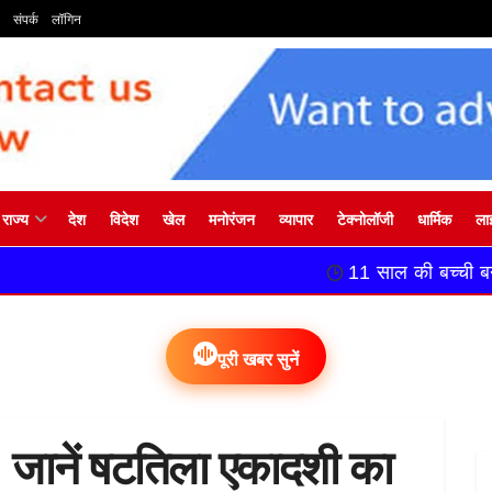
संपर्क
लॉगिन
राज्य
देश
विदेश
खेल
मनोरंजन
व्यापार
टेक्नोलॉजी
धार्मिक
ला
11 साल की बच्ची बनी दुल्हन, 13 साल में 
पूरी खबर सुनें
 जानें षटतिला एकादशी का