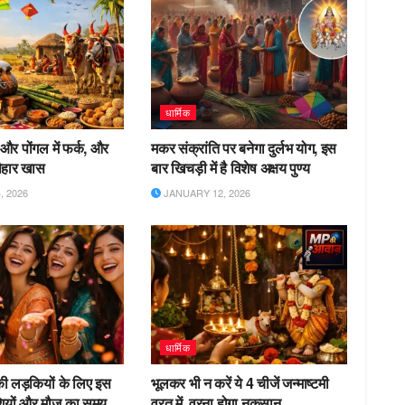
धार्मिक
 और पोंगल में फर्क, और
मकर संक्रांति पर बनेगा दुर्लभ योग, इस
त्यौहार खास
बार खिचड़ी में है विशेष अक्षय पुण्य
 2026
JANUARY 12, 2026
धार्मिक
की लड़कियों के लिए इस
भूलकर भी न करें ये 4 चीजें जन्माष्टमी
शियों और मौज का समय
व्रत में, वरना होगा नुकसान