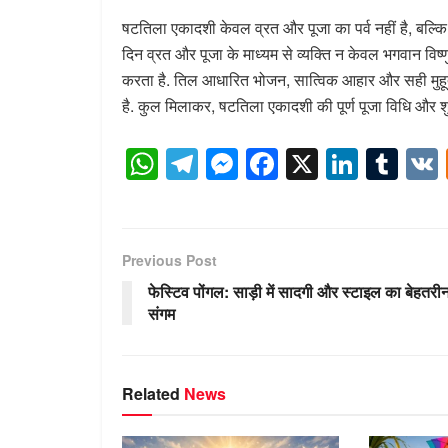
षटतिला एकादशी केवल व्रत और पूजा का पर्व नहीं है, बल्
दिन व्रत और पूजा के माध्यम से व्यक्ति न केवल भगवान विष्णु
करता है. तिल आधारित भोजन, सात्विक आहार और सही मुहूर्त 
है. कुल मिलाकर, षटतिला एकादशी की पूर्ण पूजा विधि और शुभ 
W
T
M
F
X
Li
T
h
el
e
a
n
u
at
e
ss
c
k
m
s
gr
e
e
e
bl
Previous Post
A
a
n
b
dI
r
फेस्टिव पोंगल: साड़ी में सादगी और स्टाइल का बेहतरी
p
m
g
o
n
संगम
p
er
o
k
Related
News