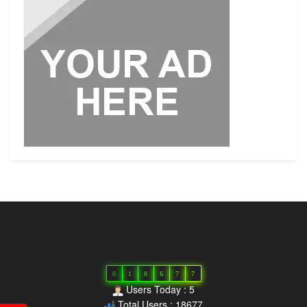
0
1
8
6
7
7
Users Today : 5
Total Users : 18677