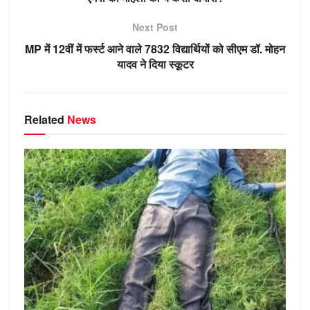
p
m
g
o
n
a
p
er
o
ss
Next Post
k
ni
MP में 12वीं में फर्स्ट आने वाले 7832 विद्यार्थियों को सीएम डॉ. मोहन
ki
यादव ने दिया स्कूटर
Related
News