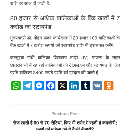
राशि हर साल दी जाती है.
20 हजार से अधिक बालिकाओं के बैंक खातों में 7
करोड का स्टायपंड
मुख्यमंत्री डॉ. मोहन यादव कार्यक्रम में 20 हजार 100 बालिकाओं के
बैंक खातों में 7 करोड रूपयों की स्टायपंड राशि भी ट्रांसफर करेंगे.
कस्तूरबा गांधी बालिका विद्यालय टाईप (IV) योजना के तहत
छात्रावासों में रह रहीं बालिकाओं को टी.एल.एम और स्टायपंड के लिए
प्रति बालिका 3400 रूपये प्रति वर्ष प्रदान की जाती है.
W
T
M
F
X
Li
T
V
O
h
el
e
a
n
u
K
d
at
e
ss
c
k
m
n
s
gr
e
e
e
bl
o
Previous Post
A
a
n
b
dI
r
kl
रोज खाती है 60 से 70 रोटियां, फिर भी शरीर में रहती है कमजोरी;
एमपी की महिला को ये कैसी बीमारी?