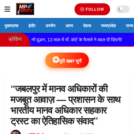
FOLLOW
मुख्यप्रष्ठ
इंदौर
उज्जैन
आगर
देवास
मध्यप्रदेश
राज्य
ब्रेकिंग
 बच्ची बनी दुल्हन, 13 साल में माँ. कोर्ट के फैसले ने बदल दी ज़िंदगी!
🚔 नेमा
पूरी खबर सुनें
“जबलपुर में मानव अधिकारों की
मजबूत आवाज़ — प्रशासन के साथ
भारतीय मानव अधिकार सहकार
ट्रस्ट का ऐतिहासिक संवाद”