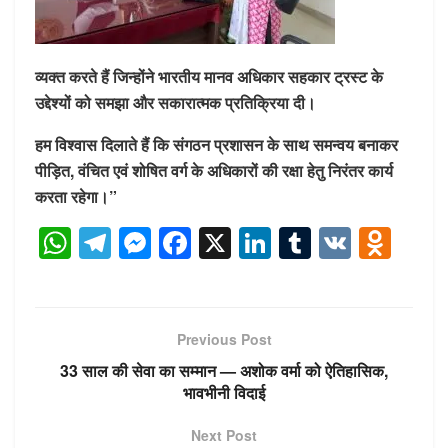
व्यक्त करते हैं जिन्होंने भारतीय मानव अधिकार सहकार ट्रस्ट के
उद्देश्यों को समझा और सकारात्मक प्रतिक्रिया दी।
हम विश्वास दिलाते हैं कि संगठन प्रशासन के साथ समन्वय बनाकर
पीड़ित, वंचित एवं शोषित वर्ग के अधिकारों की रक्षा हेतु निरंतर कार्य
करता रहेगा।”
W
T
M
F
X
Li
T
V
O
h
el
e
a
n
u
K
d
at
e
ss
c
k
m
n
s
gr
e
e
e
bl
o
Previous Post
A
a
n
b
dI
r
kl
33 साल की सेवा का सम्मान — अशोक वर्मा को ऐतिहासिक,
p
m
g
o
n
a
भावभीनी विदाई
p
er
o
ss
Next Post