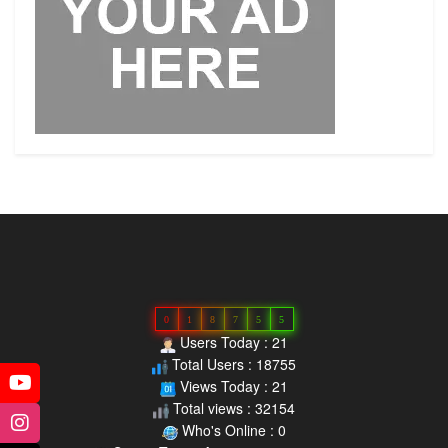
0
1
8
7
5
5
Users Today : 21
Total Users : 18755
Views Today : 21
Total views : 32154
Who's Online : 0