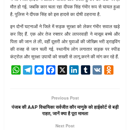
मौत हो गई. जबकि कार चला रहा दीपक सिंह गंभीर रूप से घायल हुआ
है. पुलिस ने दीपक सिंह को इस हादसे का दोषी ठहराया है.
इन दोनों घटनाओं ने जिले में सड़क सुरक्षा को लेकर गंभीर सवाल खड़े
कर दिए हैं. एक ओर तेज रफ्तार और लापरवाही ने मासूम बच्चे और
पिता की जान ले ली, वहीं दूसरी ओर युवाओं की जोखिम भरी ड्राइविंग
की वजह से जान चली गई. स्थानीय लोग लगातार सड़क पर स्पीड
कंट्रोल और सुरक्षा उपायों को सख्ती से लागू करने की मांग कर रहे हैं.
W
T
M
F
X
Li
T
V
O
h
el
e
a
n
u
K
d
at
e
ss
c
k
m
n
s
gr
e
e
e
bl
o
Previous Post
A
a
n
b
dI
r
kl
पंजाब की AAP विधायिका सर्वजीत कौर माणुके को हाईकोर्ट से बड़ी
p
m
g
o
n
a
राहत, जानें क्या है पूरा मामला
p
er
o
ss
Next Post