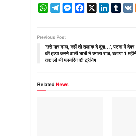
W
T
M
F
X
Li
T
h
el
e
a
n
u
at
e
ss
c
k
m
s
gr
e
e
e
bl
Previous Post
A
a
n
b
dI
r
‘उसे मार डाल, नहीं तो तलाक दे दूंगा…’, पटना में देवर
p
m
g
o
n
की हत्या करने वाली भाभी ने उगला राज, बताया 1 महीन
तक ली थी फायरिंग की ट्रेनिंग
p
er
o
k
Related
News