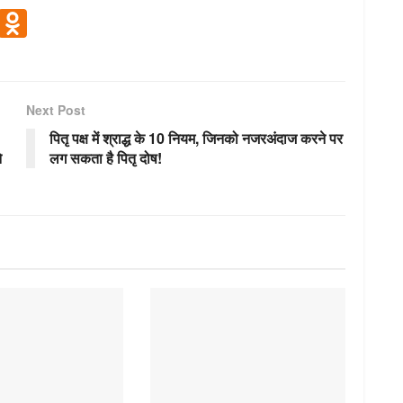
V
O
K
d
n
o
Next Post
kl
पितृ पक्ष में श्राद्ध के 10 नियम, जिनको नजरअंदाज करने पर
a
े
लग सकता है पितृ दोष!
ss
ni
ki