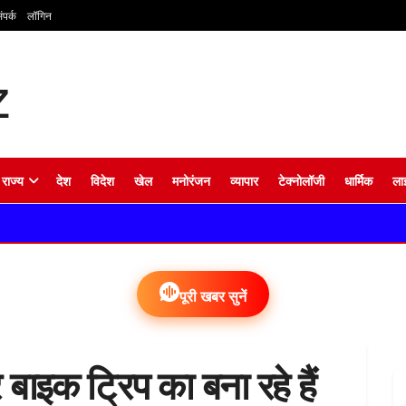
ंपर्क
लॉगिन
राज्य
देश
विदेश
खेल
मनोरंजन
व्यापार
टेक्नोलॉजी
धार्मिक
ला
पूरी खबर सुनें
 बाइक ट्रिप का बना रहे हैं