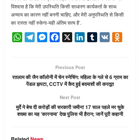
विश्वास है कि मेरी उपस्थिति किसी साधारण कार्यकर्ता के साथ
अन्याय का कारण नहीं बननी चाहिए. और मेरी अनुपस्थिति से किसी
का रास्ता नहीं रुकेगा-यही अंतिम सत्य है’.
W
T
M
F
X
Li
T
V
O
h
el
e
a
n
u
K
d
at
e
ss
c
k
m
n
s
gr
e
e
e
bl
o
Previous Post
A
a
n
b
dI
r
kl
रतलाम की जैन कॉलोनी में चेन स्नेचिंग: महिला के गले से 6 ग्राम का
p
m
g
o
n
a
पेंडल झपटा, CCTV में कैद हुई बदमाशों की करतूत
p
er
o
ss
Next Post
k
ni
मुर्दे ने बेच दी करोड़ों की सरकारी जमीन! 17 साल पहले मर चुके
ki
शख्स का यह ‘कारनामा’ देख पुलिस भी हैरान; जानें पूरी कहानी
Related
News