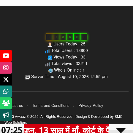
0
1
8
8
0
0
Users Today : 25
Total Users : 18800
Views Today : 33
Total views : 32211
Who's Online : 1
Server Time : August 10, 2026 12:55 pm
Contact us
Terms and Conditions
Privacy Policy
MP Ki Awaaz © 2025,
All Rights Reserved
- Design & Developed by
SMC
Web Solution
.
, 13 साल में माँ. कोर्ट के फैसले ने बदल दी ज़ि
07:25