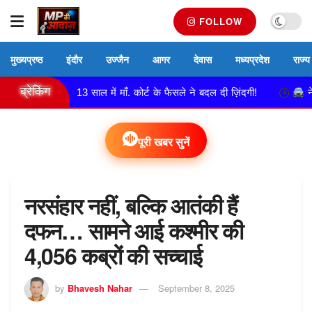
FOLLOW
मुख्यप्रष्ठ
इंदौर
उज्जैन
आगर
देवास
मध्यप्रदेश
राज्य
ब्रेकिंग
ल्हन, 13 साल में माँ. कोर्ट के फैसले ने बदल दी ज़िंदगी!
नेमावर पुलिस 
पूरी खबर सुनें
नरसंहार नहीं, बल्कि आतंकी हैं
दफन… सामने आई कश्मीर की
4,056 कब्रों की सच्चाई
by
Bhavesh Nahar
September 8, 2025