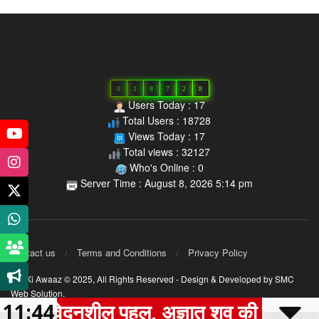
0
1
8
7
2
8
Users Today : 17
Total Users : 18728
Views Today : 17
Total views : 32127
Who's Online : 0
Server Time : August 8, 2026 5:14 pm
Contact us
Terms and Conditions
Privacy Policy
MP Ki Awaaz © 2025,
All Rights Reserved
- Design & Developed by
SMC
Web Solution
.
ेदनशील पहल, अज्ञात शव की पहचान कर परिजनो
11:44