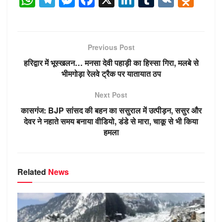
h
el
e
a
n
u
K
d
at
e
ss
c
k
m
n
s
gr
e
e
e
bl
o
Previous Post
A
a
n
b
dI
r
kl
हरिद्वार में भूस्खलन… मनसा देवी पहाड़ी का हिस्सा गिरा, मलबे से
p
m
g
o
n
a
भीमगोड़ा रेलवे ट्रैक पर यातायात ठप
p
er
o
ss
Next Post
k
ni
कासगंज: BJP सांसद की बहन का ससुराल में उत्पीड़न, ससुर और
ki
देवर ने नहाते समय बनाया वीडियो, डंडे से मारा, चाकू से भी किया
हमला
Related
News