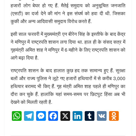
हजारों लोग बेघर हो गए हैं. मैतेई समुदाय को अनुसूचित जनजाति
(एसटी) का दर्जा देने की मांग ने इस संघर्ष को हवा दी थी. जिसका
कुकी और अन्य आदिवासी समुदाय विरोध करते हैं.
इसी साल फरवरी में मुख्यमंत्री एन बीरेन सिंह के इस्तीफे के बाद केंद्र
ने मणिपुर में राष्ट्रपति शासन लगा दिया था. हाल ही के संसद सत्र में
गृहमंत्री अमित शाह ने मणिपुर में 6 महीने के लिए राष्ट्रपति शासन को
आगे बढ़ा दिया है.
राष्ट्रपति शासन के बाद हालात कुछ हद तक सामान्य हुए हैं. सुरक्षा
बलों और राज्य पुलिस ने लूटे गए हजारों हथियारों में से करीब 3,000
हथियार बरामद भी किए हैं. गृह मंत्री अमित शाह पहले ही मणिपुर का
दौरा कर चुके हैं. हालांकि यहां समय-समय पर छिटपुट हिंसा अब भी
देखने को मिलती रहती है.
W
T
M
F
X
Li
T
V
O
h
el
e
a
n
u
K
d
at
e
ss
c
k
m
n