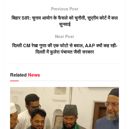
s
gr
e
e
e
bl
o
Previous Post
A
a
n
b
dI
r
kl
बिहार SIR: चुनाव आयोग के फैसले को चुनौती, सुप्रीम कोर्ट में कल
p
m
g
o
n
a
सुनवाई
p
er
o
ss
Next Post
k
ni
दिल्ली CM रेखा गुप्ता की एक फोटो से बवाल, AAP क्यों कह रही-
ki
दिल्ली में फुलेरा पंचायत जैसी सरकार
Related
News