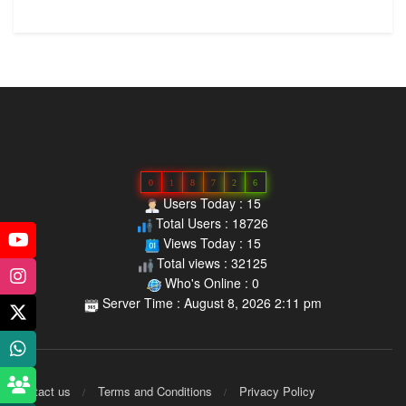
0
1
8
7
2
6
Users Today : 15
Total Users : 18726
Views Today : 15
Total views : 32125
Who's Online : 0
Server Time : August 8, 2026 2:11 pm
Contact us
Terms and Conditions
Privacy Policy