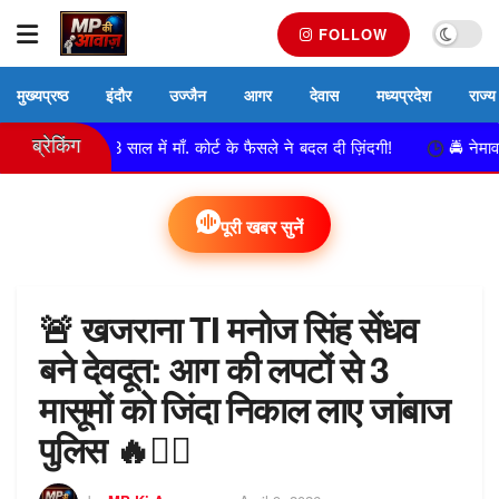
FOLLOW
मुख्यप्रष्ठ
इंदौर
उज्जैन
आगर
देवास
मध्यप्रदेश
राज्य
ब्रेकिंग
्हन, 13 साल में माँ. कोर्ट के फैसले ने बदल दी ज़िंदगी!
🚔 नेमावर पुलिस क
पूरी खबर सुनें
🚨 खजराना TI मनोज सिंह सेंधव
बने देवदूत: आग की लपटों से 3
मासूमों को जिंदा निकाल लाए जांबाज
पुलिस 🔥👮‍♂️