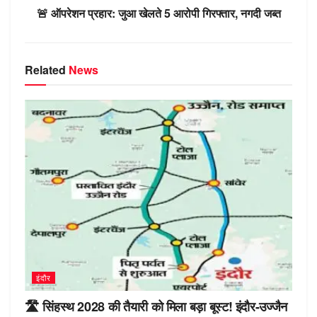
k
ni
🚨 ऑपरेशन प्रहार: जुआ खेलते 5 आरोपी गिरफ्तार, नगदी जब्त
ki
Related
News
इंदौर
🛣️ सिंहस्थ 2028 की तैयारी को मिला बड़ा बूस्ट! इंदौर-उज्जैन