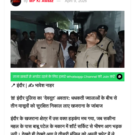
by
MP Ki Awaaz
April 9, 2026
📍 इंदौर | ✍️ भावेश नाहर
🚨 इंदौर पुलिस का ‘देवदूत’ अवतार: धधकती ज्वालाओं के बीच से
तीन मासूमों को सुरक्षित निकाल लाए खजराना के जांबाज
इंदौर के खजराना क्षेत्र में उस वक्त हड़कंप मच गया, जब सकीना
महल के पास बाबू पटेल के मकान में शॉर्ट सर्किट से भीषण आग भड़क
उठी। देखते ही देखते आग ने तीसरी मंजिल को अपनी चपेट में ले