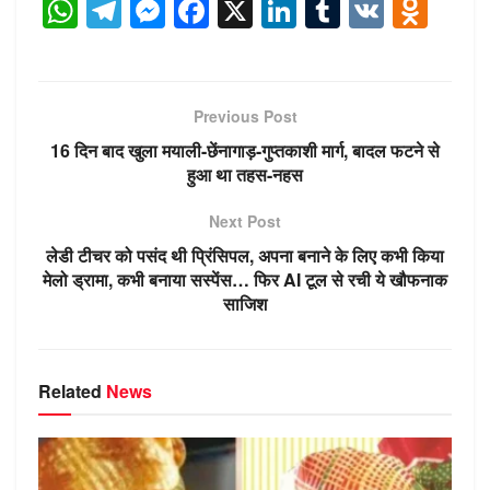
W
T
M
F
X
Li
T
V
O
h
el
e
a
n
u
K
d
at
e
ss
c
k
m
n
s
gr
e
e
e
bl
o
Previous Post
A
a
n
b
dI
r
kl
16 दिन बाद खुला मयाली-छेंनागाड़-गुप्तकाशी मार्ग, बादल फटने से
p
m
g
o
n
a
हुआ था तहस-नहस
p
er
o
ss
Next Post
k
ni
लेडी टीचर को पसंद थी प्रिंसिपल, अपना बनाने के लिए कभी किया
ki
मेलो ड्रामा, कभी बनाया सस्पेंस… फिर AI टूल से रची ये खौफनाक
साजिश
Related
News