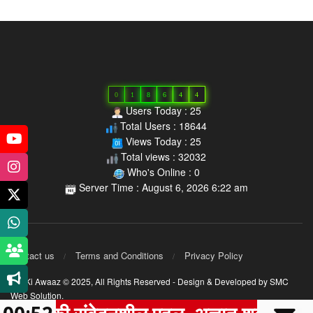
0
1
8
6
4
4
Users Today : 25
Total Users : 18644
Views Today : 25
Total views : 32032
Who's Online : 0
Server Time : August 6, 2026 6:22 am
Contact us
Terms and Conditions
Privacy Policy
MP Ki Awaaz © 2025,
All Rights Reserved
- Design & Developed by
SMC
Web Solution
.