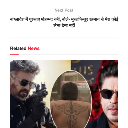
p
m
g
o
n
a
p
er
o
ss
Next Post
k
ni
बांग्लादेश में गुस्साए मोहम्मद नबी, बोले- मुस्तफिजुर रहमान से मेरा कोई
ki
लेना-देना नहीं
Related
News