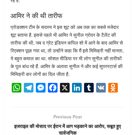
रहे हैं.
आमिर ने की थी तारीफ
प्रोडक्शन टीम के सदस्य ने इस शूट को अब तक का सबसे मजेदार
शूट बताया है. इससे पहले भी आमिर ने सुनील ग्रोवर के टैलेंट की
तारीफ की थी, जब द ग्रेट इंडियन कपिल शो में आने के बाद आमिर से
रिएक्शन पूछा गया था, तो उन्होंने कहा कि मैं इसे मिमिक्री नहीं मानता,
ये बहुत कमाल का था. सोशल मीडिया पर भी लोग सुनील की तारीफों
के पुल बांध रहे हैं. आमिर के अलावा सुनील ने और कई सुपरस्टार्स की
मिमिक्री कर लोगों का दिल जीता है.
W
T
M
F
X
Li
T
V
O
h
el
e
a
n
u
K
d
at
e
ss
c
k
m
n
s
gr
e
e
e
bl
o
Previous Post
A
a
n
b
dI
r
kl
इजराइल की मोसाद पर ईरान में आग भड़काने का आरोप, सबूत हुए
सार्वजनिक