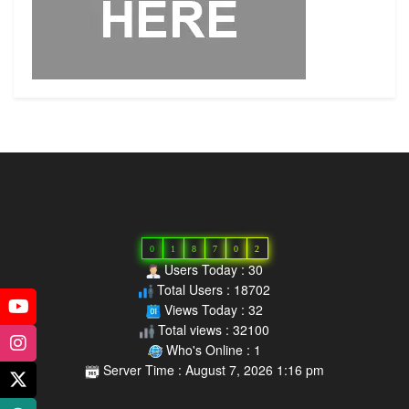
0
1
8
7
0
2
Users Today : 30
Total Users : 18702
Views Today : 32
Total views : 32100
Who's Online : 1
Server Time : August 7, 2026 1:16 pm