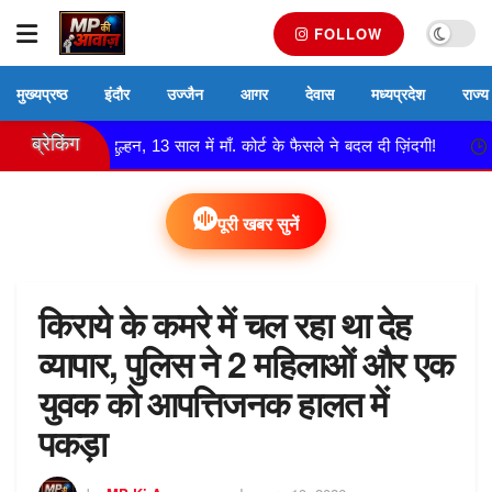
FOLLOW
मुख्यप्रष्ठ
इंदौर
उज्जैन
आगर
देवास
मध्यप्रदेश
राज्य
ब्रेकिंग
 बनी दुल्हन, 13 साल में माँ. कोर्ट के फैसले ने बदल दी ज़िंदगी!
नेमावर 
पूरी खबर सुनें
किराये के कमरे में चल रहा था देह
व्यापार, पुलिस ने 2 महिलाओं और एक
युवक को आपत्तिजनक हालत में
पकड़ा