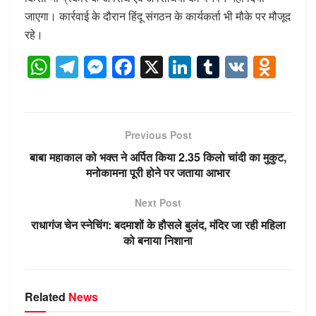
जाएगा। कार्रवाई के दौरान हिंदू संगठन के कार्यकर्ता भी मौके पर मौजूद
रहे।
W
T
M
F
X
Li
T
V
O
h
el
e
a
n
u
K
d
at
e
ss
c
k
m
n
s
gr
e
e
e
bl
o
Previous Post
A
a
n
b
dI
r
kl
बाबा महाकाल को भक्त ने अर्पित किया 2.35 किलो चांदी का मुकुट,
p
m
g
o
n
a
मनोकामना पूरी होने पर जताया आभार
p
er
o
ss
Next Post
k
ni
राधागंज चेन स्नेचिंग: बदमाशों के हौसले बुलंद, मंदिर जा रही महिला
ki
को बनाया निशाना
Related
News