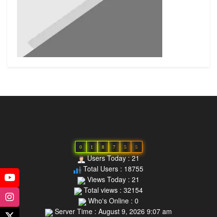
0
1
8
7
5
5
Users Today : 21
Total Users : 18755
Views Today : 21
Total views : 32154
Who's Online : 0
Server Time : August 9, 2026 9:07 am