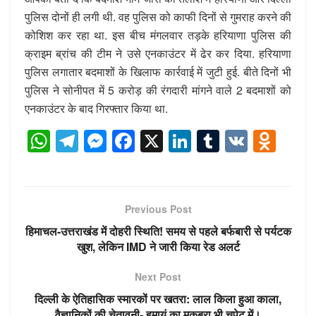
पुलिस दोनों ही लगी थी. वह पुलिस को काफी दिनों से गुमराह करने की
कोशिश कर रहा था. इस बीच मंगलवार तड़के हरियाणा पुलिस की
क्राइम ब्रांच की टीम ने उसे एनकाउंटर में ढेर कर दिया. हरियाणा
पुलिस लगातार बदमाशों के खिलाफ कार्रवाई में जुटी हुई. बीते दिनों भी
पुलिस ने सोनीपत में 5 करोड़ की रंगदारी मांगने वाले 2 बदमाशों को
एनकाउंटर के बाद गिरफ्तार किया था.
W
T
M
F
X
Li
T
V
O
h
el
e
a
n
u
K
d
at
e
ss
c
k
m
n
s
gr
e
e
e
bl
o
Previous Post
A
a
n
b
dI
r
kl
हिमाचल-उत्तराखंड में दोहरी स्थिति! समय से पहले बर्फबारी से पर्यटक
p
m
g
o
n
a
खुश, लेकिन IMD ने जारी किया रेड अलर्ट
p
er
o
ss
Next Post
k
ni
दिल्ली के ऐतिहासिक स्मारकों पर खतरा: लाल किला हुआ काला,
वैज्ञानिकों की चेतावनी- हुमायूं का मकबरा भी चपेट में।