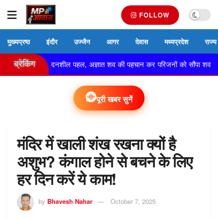
FOLLOW
मुख्यप्रष्ठ
इंदौर
उज्जैन
आगर
देवास
मध्यप्रदेश
राज्य
ब्रेकिंग
की संवेदनशील पहल, अज्ञात शव की पहचान कर परिजनों को सौंपा शव
आगर
पूरी खबर सुनें
मंदिर में खाली शंख रखना क्यों है
अशुभ? कंगाल होने से बचने के लिए
हर दिन करें ये काम!
by
Bhavesh Nahar
October 7, 2025