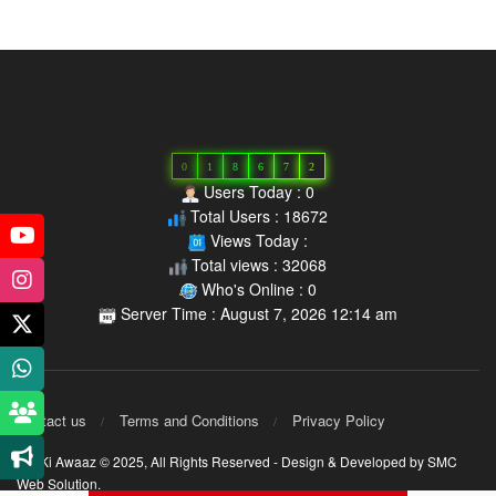
0
1
8
6
7
2
Users Today : 0
Total Users : 18672
Views Today :
Total views : 32068
Who's Online : 0
Server Time : August 7, 2026 12:14 am
Contact us
Terms and Conditions
Privacy Policy
MP Ki Awaaz © 2025,
All Rights Reserved
- Design & Developed by
SMC
Web Solution
.