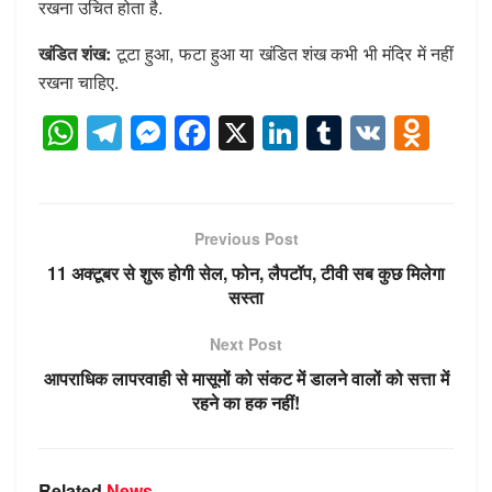
रखना उचित होता है.
खंडित शंख:
टूटा हुआ, फटा हुआ या खंडित शंख कभी भी मंदिर में नहीं
रखना चाहिए.
W
T
M
F
X
Li
T
V
O
h
el
e
a
n
u
K
d
at
e
ss
c
k
m
n
s
gr
e
e
e
bl
o
Previous Post
A
a
n
b
dI
r
kl
11 अक्टूबर से शुरू होगी सेल, फोन, लैपटॉप, टीवी सब कुछ मिलेगा
p
m
g
o
n
a
सस्ता
p
er
o
ss
Next Post
k
ni
आपराधिक लापरवाही से मासूमों को संकट में डालने वालों को सत्ता में
ki
रहने का हक नहीं!
Related
News