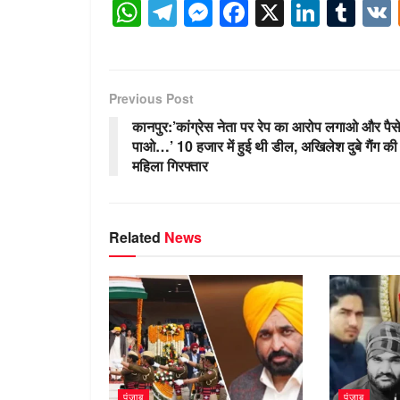
W
T
M
F
X
Li
T
h
el
e
a
n
u
at
e
ss
c
k
m
s
gr
e
e
e
bl
Previous Post
A
a
n
b
dI
r
कानपुर:’कांग्रेस नेता पर रेप का आरोप लगाओ और पैस
p
m
g
o
n
पाओ…’ 10 हजार में हुई थी डील, अखिलेश दुबे गैंग की
महिला गिरफ्तार
p
er
o
k
Related
News
पंजाब
पंजाब