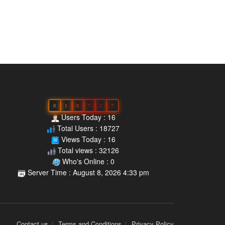
0
1
8
7
2
7
Users Today : 16
Total Users : 18727
Views Today : 16
Total views : 32126
Who's Online : 0
Server Time : August 8, 2026 4:33 pm
Contact us
Terms and Conditions
Privacy Policy