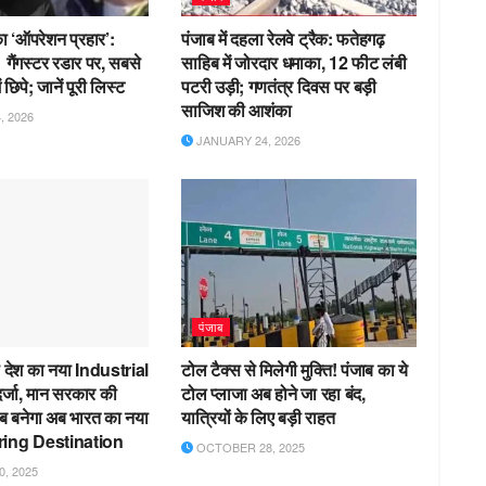
ा ‘ऑपरेशन प्रहार’:
पंजाब में दहला रेलवे ट्रैक: फतेहगढ़
61 गैंगस्टर रडार पर, सबसे
साहिब में जोरदार धमाका, 12 फीट लंबी
छिपे; जानें पूरी लिस्ट
पटरी उड़ी; गणतंत्र दिवस पर बड़ी
साजिश की आशंका
 2026
JANUARY 24, 2026
पंजाब
ा देश का नया Industrial
टोल टैक्स से मिलेगी मुक्ति! पंजाब का ये
र्जा, मान सरकार की
टोल प्लाजा अब होने जा रहा बंद,
जाब बनेगा अब भारत का नया
यात्रियों के लिए बड़ी राहत
ing Destination
OCTOBER 28, 2025
, 2025