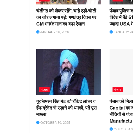
चंडीगढ़ को लेकर रहेंगे, चाहे एड़ी-चोटी
पंजाब पुलिस क
का जोर लगाना पड़े: गणतंत्र दिवस पर
विदेश में बैठे 
CM भगवंत मान का बड़ा ऐलान
ज्यादा USA में 
JANUARY 26, 2026
JANUARY 24,
पंजाब
पंजाब
गुरसिमरन सिंह मंड को रॉकेट लांचर व
पंजाब को मिल
हैंड ग्रेनेड से उड़ाने की धमकी, पढ़ें पूरा
Capital का द
मामला
नीतियों से पं
Manufactur
OCTOBER 30, 2025
OCTOBER 30