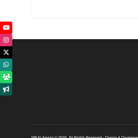
MP Ki Awaaz © 2025,
All Rights Reserved
- Design & Develop