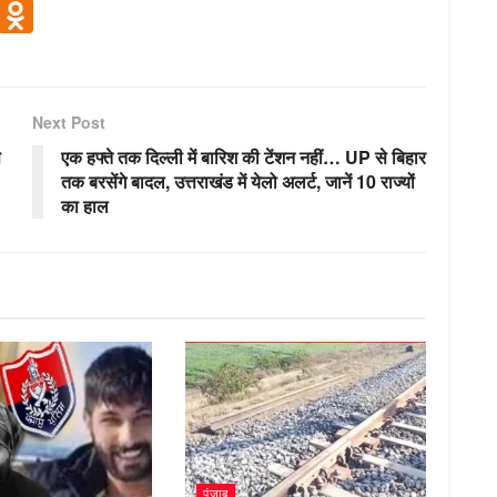
V
O
K
d
n
o
Next Post
kl
े
एक हफ्ते तक दिल्ली में बारिश की टेंशन नहीं… UP से बिहार
a
तक बरसेंगे बादल, उत्तराखंड में येलो अलर्ट, जानें 10 राज्यों
का हाल
ss
ni
ki
पंजाब