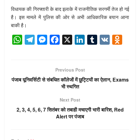
विधायक की गिरफ्तारी के बाद इलाके में राजनीतिक सरगर्मी तेज हो गई
है। इस मामले में पुलिस की ओर से अभी आधिकारिक बयान आना
बाकी है।
W
T
M
F
X
Li
T
V
O
h
el
e
a
n
u
K
d
at
e
ss
c
k
m
n
s
gr
e
e
e
bl
o
Previous Post
A
a
n
b
dI
r
kl
पंजाब यूनिवर्सिटी से संबधित कॉलेजों में छुट्टियों का ऐलान, Exams
p
m
g
o
n
a
भी स्थगित
p
er
o
ss
Next Post
k
ni
2, 3, 4, 5, 6, 7 सितंबर को तबाही मचाएगी भारी बारिश, Red
ki
Alert पर पंजाब