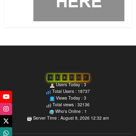
0
1
8
7
3
7
Users Today : 3
Total Users : 18737
Views Today : 3
Total views : 32136
Who's Online : 1
Server Time : August 9, 2026 12:32 am