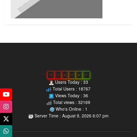
0
1
8
7
6
7
Users Today : 33
Total Users : 18767
Views Today : 36
Total views : 32169
Who's Online : 1
Server Time : August 9, 2026 6:07 pm