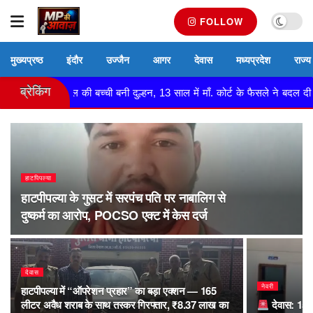
FOLLOW
मुख्यप्रष्ठ
इंदौर
उज्जैन
आगर
देवास
मध्यप्रदेश
राज्य
ब्रेकिंग
11 साल की बच्ची बनी दुल्हन, 13 साल में माँ. कोर्ट के फैसले ने बदल दी ज़िं
हाटपिपल्या
हाटपीपल्या के गुसट में सरपंच पति पर नाबालिग से
दुष्कर्म का आरोप, POCSO एक्ट में केस दर्ज
देवास
नेवरी
हाटपीपल्या में “ऑपरेशन प्रहार” का बड़ा एक्शन — 165
लीटर अवैध शराब के साथ तस्कर गिरफ्तार, ₹8.37 लाख का
देवास: 15 घं