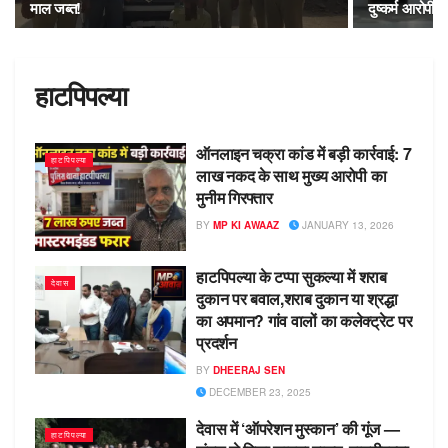
माल जब्त!
दुष्कर्म आरोपी 
हाटपिपल्या
ऑनलाइन चक्रा कांड में बड़ी कार्रवाई: 7
हाटपिपल्या
लाख नकद के साथ मुख्य आरोपी का
मुनीम गिरफ्तार
BY
MP KI AWAAZ
JANUARY 13, 2026
हाटपिपल्या के टप्पा सुकल्या में शराब
देवास
दुकान पर बवाल,शराब दुकान या श्रद्धा
का अपमान? गांव वालों का कलेक्ट्रेट पर
प्रदर्शन
BY
DHEERAJ SEN
DECEMBER 23, 2025
देवास में ‘ऑपरेशन मुस्कान’ की गूंज —
हाटपिपल्या