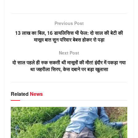
h
el
e
a
n
u
K
d
at
e
ss
c
k
m
n
s
gr
e
e
e
bl
o
Previous Post
A
a
n
b
dI
r
kl
13 लाख का बिल, 16 डायलिसिस भी फेल: दो साल की बेटी की
p
m
g
o
n
a
मासूम बात सुन परिवार बेबस होकर रो पड़ा
p
er
o
ss
Next Post
k
ni
दो साल पहले ही रुक सकती थी मासूमों की मौत! इंदौर में पकड़ा गया
ki
था जहरीला सिरप, केस दबाने पर बड़ा खुलासा
Related
News