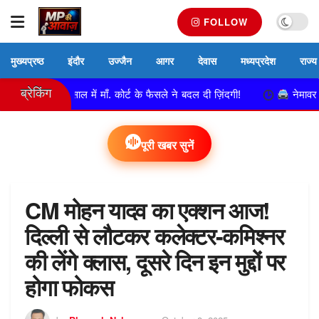
FOLLOW
मुख्यप्रष्ठ
इंदौर
उज्जैन
आगर
देवास
मध्यप्रदेश
राज्य
ब्रेकिंग
न, 13 साल में माँ. कोर्ट के फैसले ने बदल दी ज़िंदगी!
नेमावर पुलिस की 
पूरी खबर सुनें
CM मोहन यादव का एक्शन आज!
दिल्ली से लौटकर कलेक्टर-कमिश्नर
की लेंगे क्लास, दूसरे दिन इन मुद्दों पर
होगा फोकस