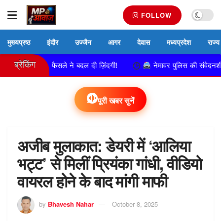
FOLLOW
मुख्यप्रष्ठ
इंदौर
उज्जैन
आगर
देवास
मध्यप्रदेश
राज्य
ब्रेकिंग
्ट के फैसले ने बदल दी ज़िंदगी!
नेमावर पुलिस की संवेदनशील पहल, अज्ञ
पूरी खबर सुनें
अजीब मुलाकात: डेयरी में ‘आलिया
भट्ट’ से मिलीं प्रियंका गांधी, वीडियो
वायरल होने के बाद मांगी माफी
by
Bhavesh Nahar
October 8, 2025