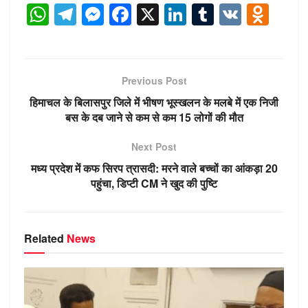
W
T
M
F
X
Li
T
V
O
h
el
e
a
n
u
K
d
at
e
ss
c
k
m
n
s
gr
e
e
e
bl
o
Previous Post
A
a
n
b
dI
r
kl
हिमाचल के बिलासपुर जिले में भीषण भूस्खलन के मलबे में एक निजी
p
m
g
o
n
a
बस के दब जाने से कम से कम 15 लोगों की मौत
p
er
o
ss
Next Post
k
ni
मध्य प्रदेश में कफ सिरप त्रासदी: मरने वाले बच्चों का आंकड़ा 20
ki
पहुंचा, डिप्टी CM ने खुद की पुष्टि
Related
News