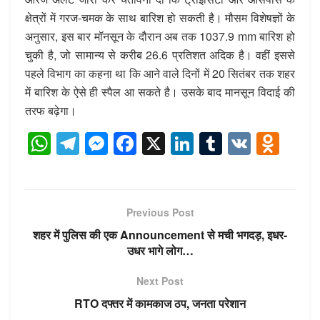
क्षेत्रों में गरज-चमक के साथ बारिश हो सकती है। मौसम विशेषज्ञों के
अनुसार, इस बार मॉनसून के दौरान अब तक 1037.9 mm बारिश हो
चुकी है, जो सामान्य से करीब 26.6 प्रतिशत अदिक है। वहीं इससे
पहले विभाग का कहना था कि आने वाले दिनों में 20 सितंबर तक शहर
में बारिश के ऐसे ही स्पैल आ सकते है। उसके बाद मानसून विदाई की
तरफ बढ़ेगा।
W
T
M
F
X
Li
T
V
O
h
el
e
a
n
u
K
d
at
e
ss
c
k
m
n
s
gr
e
e
e
bl
o
Previous Post
A
a
n
b
dI
r
kl
शहर में पुलिस की एक Announcement से मची भगदड़, इधर-
p
m
g
o
n
a
उधर भागे लोग…
p
er
o
ss
Next Post
k
ni
RTO दफ्तर में कामकाज ठप, जनता परेशान