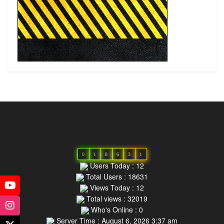
0
1
8
6
3
1
Users Today : 12
Total Users : 18631
Views Today : 12
Total views : 32019
Who's Online : 0
Server Time : August 6, 2026 3:37 am